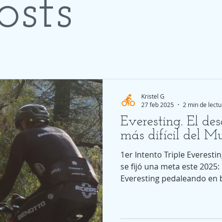
osts
Kristel G
27 feb 2025
2 min de lectu
Everesting. El des
más difícil del 
1er Intento Triple Everesti
se fijó una meta este 2025: 
Everesting pedaleando en b